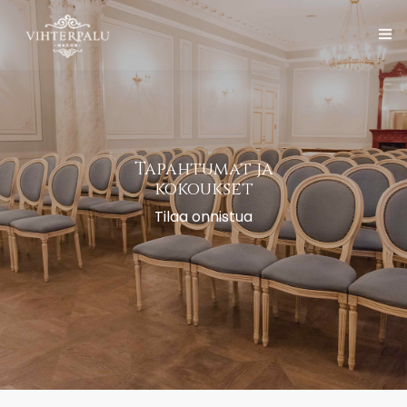
Vihterpalun Kartano
Palvelut
Suomi
Tapahtumat ja
Järjestä tapahtuma
kokoukset
Tilaa onnistua
Galleria
Yhteystiedot