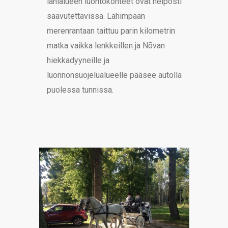
lähialueen luontokohteet ovat helposti
saavutettavissa. Lähimpään
merenrantaan taittuu parin kilometrin
matka vaikka lenkkeillen ja Nõvan
hiekkadyyneille ja
luonnonsuojelualueelle pääsee autolla
puolessa tunnissa.