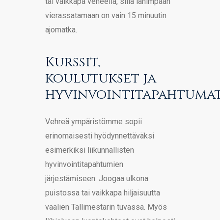
tai vaikkapa veneellä, sillä lähimpään
vierassatamaan on vain 15 minuutin
ajomatka.
Kurssit,
koulutukset ja
hyvinvointitapahtuma
Vehreä ympäristömme sopii
erinomaisesti hyödynnettäväksi
esimerkiksi liikunnallisten
hyvinvointitapahtumien
järjestämiseen. Joogaa ulkona
puistossa tai vaikkapa hiljaisuutta
vaalien Tallimestarin tuvassa. Myös