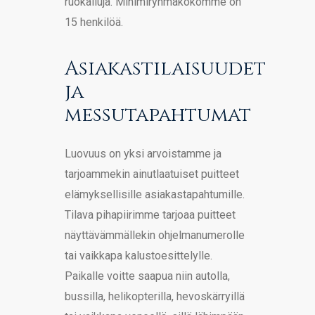
ruokailuja. Minimiryhmäkokomme on
15 henkilöä.
Asiakastilaisuudet
ja
messutapahtumat
Luovuus on yksi arvoistamme ja
tarjoammekin ainutlaatuiset puitteet
elämyksellisille asiakastapahtumille.
Tilava pihapiirimme tarjoaa puitteet
näyttävämmällekin ohjelmanumerolle
tai vaikkapa kalustoesittelylle.
Paikalle voitte saapua niin autolla,
bussilla, helikopterilla, hevoskärryillä