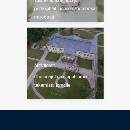
Tunnelmalliset häät ja
perhejuhlat luonnonläheisessä
miljöössä
Aktiviteetit
Oheisohjelmaa tapahtumiin,
tekemistä lomalle