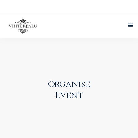
Front page
Vihterpalu Manor
English
Services
Organise
Organise Event
Event
Gallery
Contact