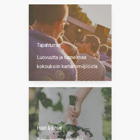
Tapahtumat
Luovuutta ja tunnelmaa
kokouksiin kartanomiljööstä
Häät & juhlat