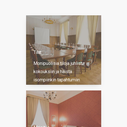
Tilat
Monipuolisia tiloja juhlista
kokouksiin ja häistä
isompiinkin tapahtumiin