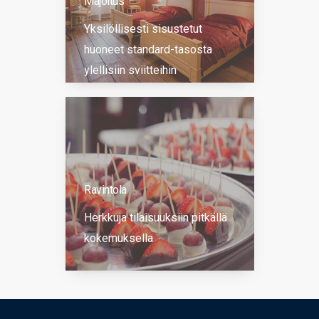
Majoitus
Yksilöllisesti sisustetut
huoneet standard-tasosta
ylellisiin sviitteihin
Ravintola
Herkkuja tilaisuuksiin pitkällä
kokemuksella