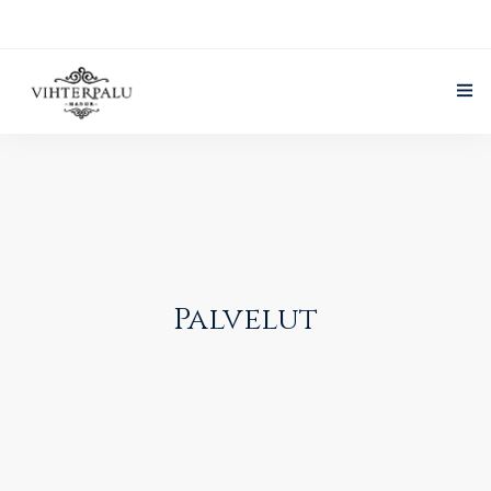
Vihterpalun Kartano
Palvelut
Suomi
Järjestä tapahtuma
Palvelut
Galleria
Yhteystiedot