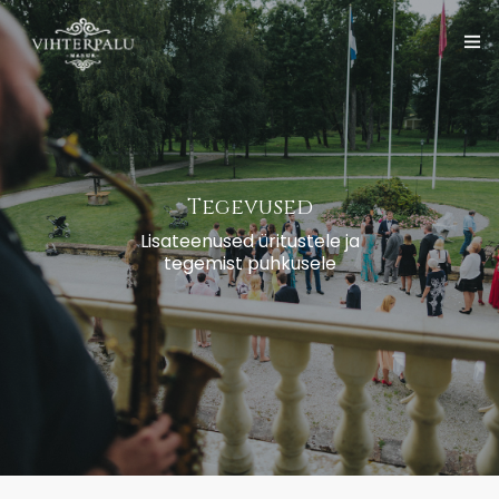
Avaleht
Vihterpalu Mõis
Eesti
Tegevused
Teenused
Lisateenused üritustele ja
tegemist puhkusele
Sündmuste korraldamine
Galerii
Kontakt