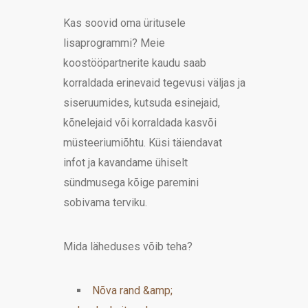
Kas soovid oma üritusele
lisaprogrammi? Meie
koostööpartnerite kaudu saab
korraldada erinevaid tegevusi väljas ja
siseruumides, kutsuda esinejaid,
kõnelejaid või korraldada kasvõi
müsteeriumiõhtu. Küsi täiendavat
infot ja kavandame ühiselt
sündmusega kõige paremini
sobivama terviku.
Mida läheduses võib teha?
Nõva rand &amp;