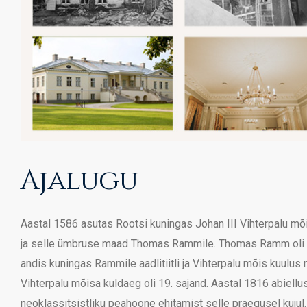
Ajalugu
Aastal 1586 asutas Rootsi kuningas Johan III Vihterpalu mõi
ja selle ümbruse maad Thomas Rammile. Thomas Ramm oli Riia
andis kuningas Rammile aadlitiitli ja Vihterpalu mõis kuulus
Vihterpalu mõisa kuldaeg oli 19. sajand. Aastal 1816 abiel
neoklassitsistliku peahoone ehitamist selle praegusel kujul