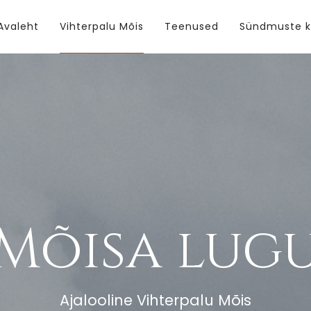
Avaleht
Vihterpalu Mõis
Teenused
Sündmuste k
Mõisa lug
Ajalooline Vihterpalu Mõis