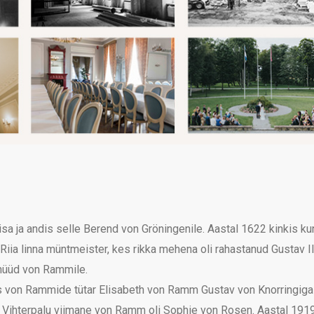
sa ja andis selle Berend von Gröningenile. Aastal 1622 kinkis ku
 linna müntmeister, kes rikka mehena oli rahastanud Gustav II A
 nüüd von Rammile.
lus von Rammide tütar Elisabeth von Ramm Gustav von Knorringiga
. Vihterpalu viimane von Ramm oli Sophie von Rosen. Aastal 1919 