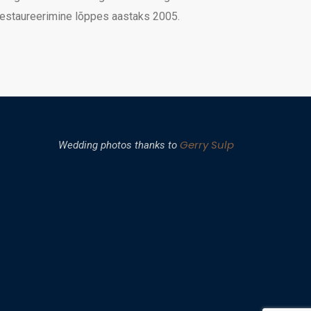
restaureerimine lõppes aastaks 2005.
Gerry Sulp
Wedding photos thanks to