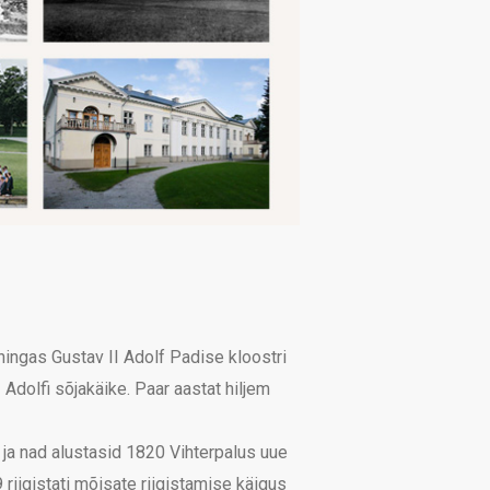
ningas Gustav II Adolf Padise kloostri
dolfi sõjakäike. Paar aastat hiljem
 ja nad alustasid 1820 Vihterpalus uue
riigistati mõisate riigistamise käigus