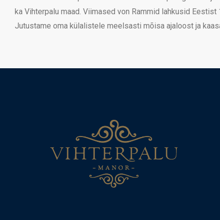
ka Vihterpalu maad. Viimased von Rammid lahkusid Eestist 
Jutustame oma külalistele meelsasti mõisa ajaloost ja kaasa