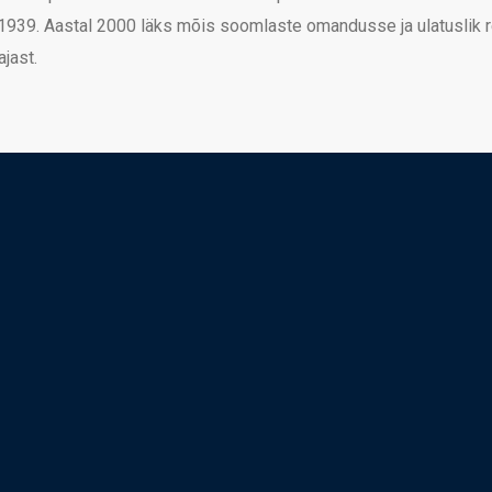
1939. Aastal 2000 läks mõis soomlaste omandusse ja ulatuslik 
jast.