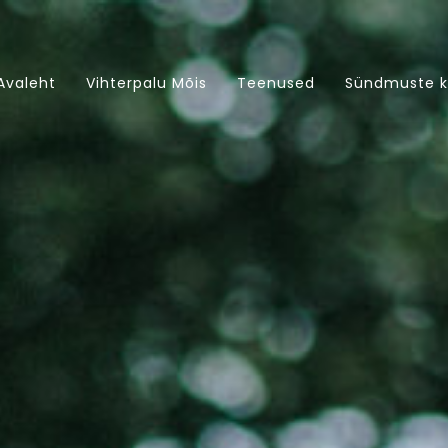
Avaleht
Vihterpalu Mõis
Teenused
Sündmuste k