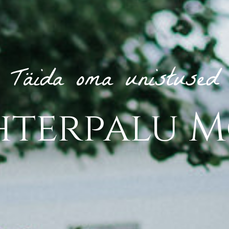
Täida oma unistused
hterpalu M