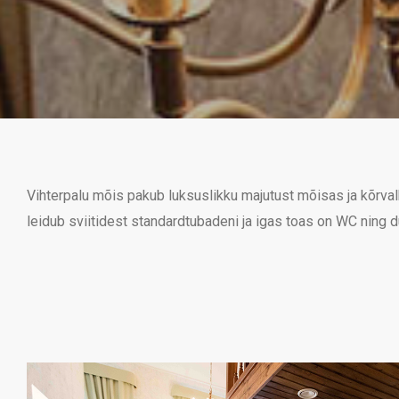
Vihterpalu mõis pakub luksuslikku majutust mõisas ja kõrva
leidub sviitidest standardtubadeni ja igas toas on WC ning du