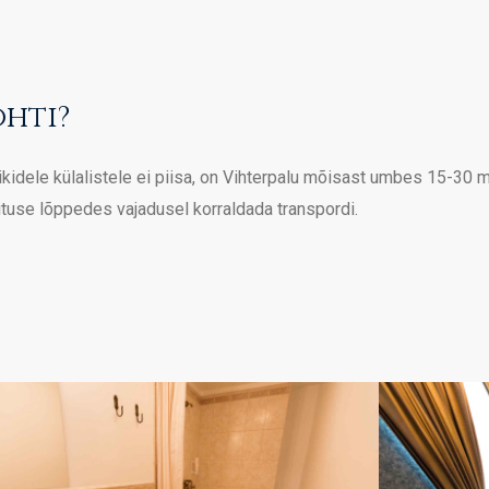
hti?
ikidele külalistele ei piisa, on Vihterpalu mõisast umbes 15-30 
ituse lõppedes vajadusel korraldada transpordi.