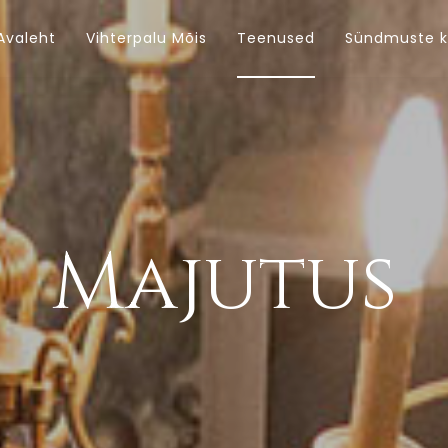
Avaleht
Vihterpalu Mõis
Teenused
Sündmuste k
Majutus