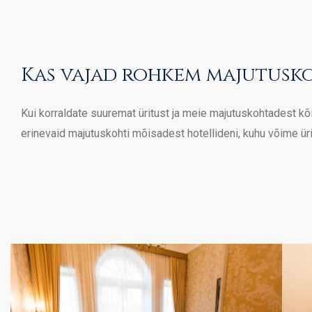
Kas vajad rohkem majutusko
Kui korraldate suuremat üritust ja meie majutuskohtadest kõ
erinevaid majutuskohti mõisadest hotellideni, kuhu võime ür