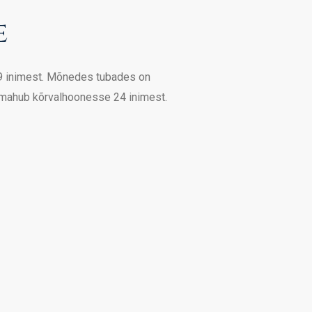
e
9 inimest. Mõnedes tubades on
 mahub kõrvalhoonesse 24 inimest.